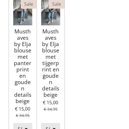
Sale
Sale
Musth
Musth
aves
aves
by Elja
by Elja
blouse
blouse
met
met
panter
tijgerp
print
rint en
en
goude
goude
n
n
details
details
beige
beige
€ 15,00
€ 15,00
€ 34,95
€ 34,95