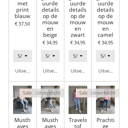
met
uurde
uurde
uurde
print
details
details
details
blauw
op de
op de
op de
mouw
mouw
mouw
€ 37,50
en
en
en
beige
zwart
camel
€ 34,95
€ 34,95
€ 34,95
Uitverkocht
Uitverkocht
Uitverkocht
Uitverkocht
Sale!
Uitverkocht
Sale
Uitverkocht
Musth
Musth
Travels
Prachti
aves
aves
tof
ge