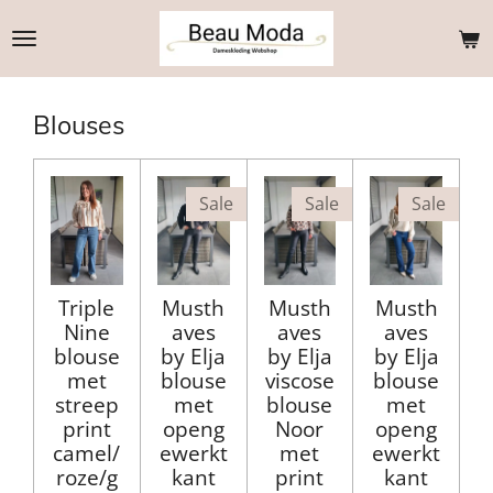
Ga
direct
naar
de
Blouses
hoofdinhoud
Sale
Sale
Sale
Triple
Musth
Musth
Musth
Nine
aves
aves
aves
blouse
by Elja
by Elja
by Elja
met
blouse
viscose
blouse
streep
met
blouse
met
print
openg
Noor
openg
camel/
ewerkt
met
ewerkt
roze/g
kant
print
kant