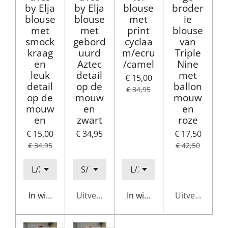
by Elja
by Elja
blouse
broder
blouse
blouse
met
ie
met
met
print
blouse
smock
gebord
cyclaa
van
kraag
uurd
m/ecru
Triple
en
Aztec
/camel
Nine
leuk
detail
met
€ 15,00
detail
op de
ballon
€ 34,95
op de
mouw
mouw
mouw
en
en
en
zwart
roze
€ 15,00
€ 34,95
€ 17,50
€ 34,95
€ 42,50
In winkelwagen
Uitverkocht
In winkelwagen
Uitverkocht