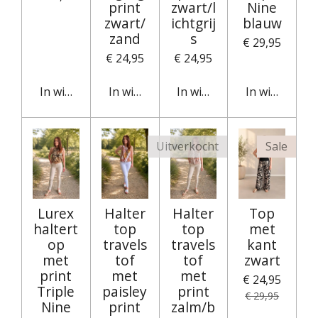
print
zwart/l
Nine
zwart/
ichtgrij
blauw
zand
s
€ 29,95
€ 24,95
€ 24,95
In winkelwagen
In winkelwagen
In winkelwagen
In winkelwag
Uitverkocht
Sale
Lurex
Halter
Halter
Top
haltert
top
top
met
op
travels
travels
kant
met
tof
tof
zwart
print
met
met
€ 24,95
Triple
paisley
print
€ 29,95
Nine
print
zalm/b