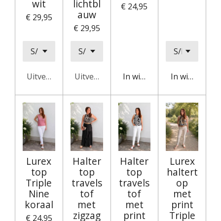
wit
lichtbl
€ 24,95
auw
€ 29,95
€ 29,95
Uitverkocht
Uitverkocht
In winkelwagen
In winkelwag
Lurex
Halter
Halter
Lurex
top
top
top
haltert
Triple
travels
travels
op
Nine
tof
tof
met
koraal
met
met
print
zigzag
print
Triple
€ 24,95