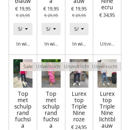
blauw
a
auw
Nine
ecru
€ 19,95
€ 19,95
€ 19,95
€ 34,95
€ 29,95
€ 29,95
€ 29,95
In winkelwagen
In winkelwagen
In winkelwagen
Uitverkocht
Sale!
Uitverkocht
Uitverkocht
Uitverkocht
Top
Top
Lurex
Lurex
met
met
top
top
schulp
schulp
Triple
Triple
rand
rand
Nine
Nine
fuchsi
fuchsi
roze
lichtbl
a
a
auw
€ 24,95