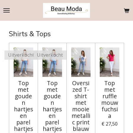
Ga
direct
naar
de
Shirts & Tops
hoofdinhoud
Uitverkocht
Uitverkocht
Top
Top
Oversi
Top
met
met
zed T-
met
goude
goude
shirt
ruffle
n
n
met
mouw
hartjes
hartjes
mooie
fuchsi
en
en
metalli
a
parel
parel
c print
€ 27,50
hartjes
hartjes
blauw