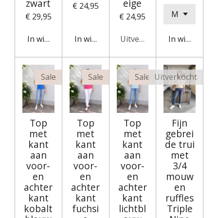
zwart
eige
€ 24,95
€ 29,95
€ 24,95
In winkelwagen
In winkelwagen
Uitverkocht
In winkelwag
Sale
Sale
Sale
Uitverkocht
Top
Top
Top
Fijn
met
met
met
gebrei
kant
kant
kant
de trui
aan
aan
aan
met
voor-
voor-
voor-
3/4
en
en
en
mouw
achter
achter
achter
en
kant
kant
kant
ruffles
kobalt
fuchsi
lichtbl
Triple