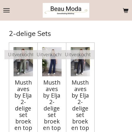
Ga
direct
naar
de
2-delige Sets
hoofdinhoud
Uitverkocht
Uitverkocht
Uitverkocht
Musth
Musth
Musth
aves
aves
aves
by Elja
by Elja
by Elja
2-
2-
2-
delige
delige
delige
set
set
set
broek
broek
broek
en top
en top
en top