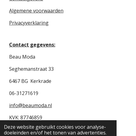
Algemene voorwaarden
Privacyverklaring
Contact gegevens:
Beau Moda
Seghemanstraat 33
6467 BG Kerkrade
06-31271619
info@beaumoda.nl
KVK: 87746859
Deze website gebruikt cookies voor analyse-
BTW: NL004470697B79
doeleinden en/of het tonen van advertenties.