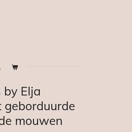
by Elja
t geborduurde
p de mouwen