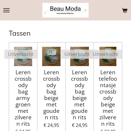
Ga
direct
naar
de
Tassen
hoofdinhoud
Uitverkocht
Uitverkocht
Uitverkocht
Leren
Leren
Leren
Leren
crossb
crossb
crossb
telefoo
ody
ody
ody
ntasje
bag
bag
bag
crossb
army
beige
beige
ody
groen
met
met
beige
met
goude
goude
met
zilvere
n rits
n rits
zilvere
n rits
n rits
€ 24,95
€ 24,95