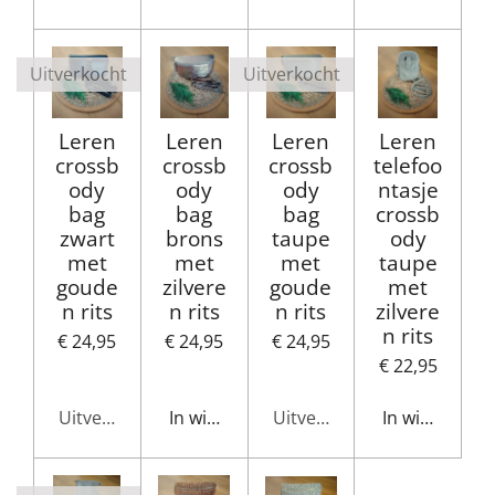
Uitverkocht
Uitverkocht
Leren
Leren
Leren
Leren
crossb
crossb
crossb
telefoo
ody
ody
ody
ntasje
bag
bag
bag
crossb
zwart
brons
taupe
ody
met
met
met
taupe
goude
zilvere
goude
met
n rits
n rits
n rits
zilvere
n rits
€ 24,95
€ 24,95
€ 24,95
€ 22,95
Uitverkocht
In winkelwagen
Uitverkocht
In winkelwag