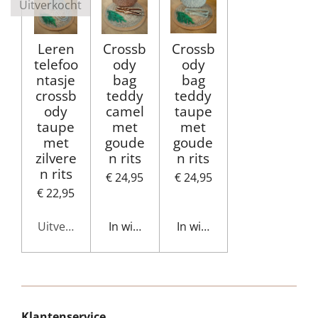
Uitverkocht
Leren
Crossb
Crossb
telefoo
ody
ody
ntasje
bag
bag
crossb
teddy
teddy
ody
camel
taupe
taupe
met
met
met
goude
goude
zilvere
n rits
n rits
n rits
€ 24,95
€ 24,95
€ 22,95
Uitverkocht
In winkelwagen
In winkelwagen
Klantenservice