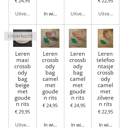
€ 24,95
€ 22,95
Uitverkocht
In winkelwagen
Uitverkocht
Uitverkocht
Uitverkocht
Leren
Leren
Leren
Leren
maxi
crossb
crossb
telefoo
crossb
ody
ody
ntasje
ody
bag
bag
crossb
bag
camel
camel
ody
beige
met
met
camel
met
goude
goude
met
goude
n rits
n rits
zilvere
n rits
n rits
€ 24,95
€ 24,95
€ 29,95
€ 22,95
Uitverkocht
In winkelwagen
In winkelwagen
In winkelwag