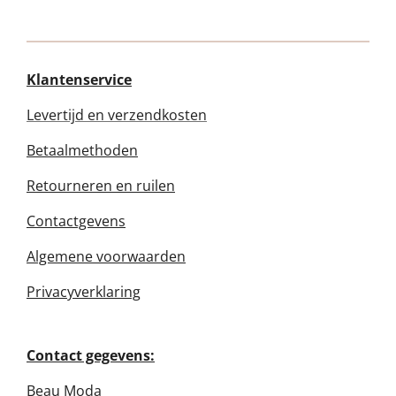
e
l
r
e
n
e
n
Klantenservice
Levertijd en verzendkosten
Betaalmethoden
Retourneren en ruilen
Contactgevens
Algemene voorwaarden
Privacyverklaring
Contact gegevens:
Beau Moda