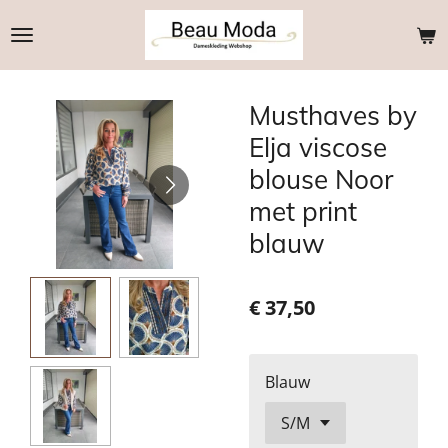
Ga
direct
naar
de
Musthaves by
hoofdinhoud
Elja viscose
blouse Noor
met print
blauw
€ 37,50
Blauw