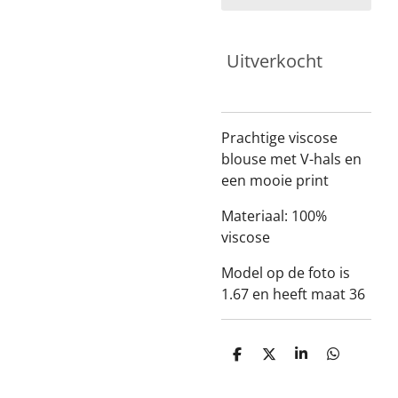
Uitverkocht
Prachtige viscose
blouse met V-hals en
een mooie print
Materiaal: 100%
viscose
Model op de foto is
1.67 en heeft maat 36
D
D
S
D
e
e
h
e
l
e
a
l