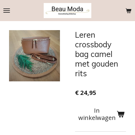
Ga
direct
naar
de
Leren
hoofdinhoud
crossbody
bag camel
met gouden
rits
€ 24,95
In
winkelwagen