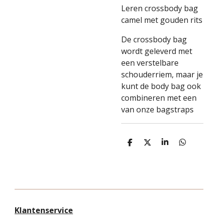
Leren crossbody bag
camel met gouden rits
De crossbody bag
wordt geleverd met
een verstelbare
schouderriem, maar je
kunt de body bag ook
combineren met een
van onze bagstraps
D
D
S
D
e
e
h
e
l
e
a
l
e
l
r
e
n
e
n
Klantenservice