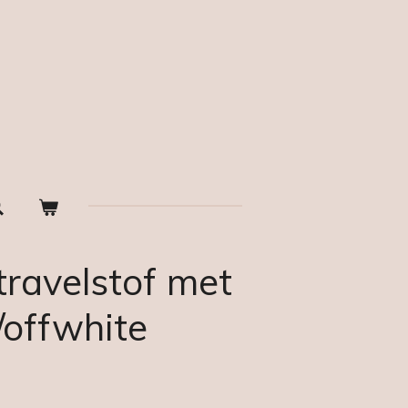
travelstof met
/offwhite