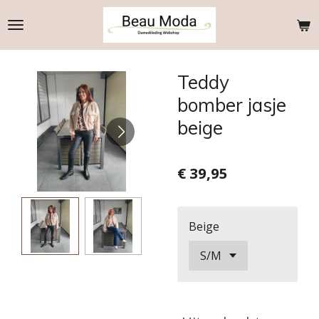
Ga
direct
naar
de
Teddy
hoofdinhoud
bomber jasje
beige
€ 39,95
Beige