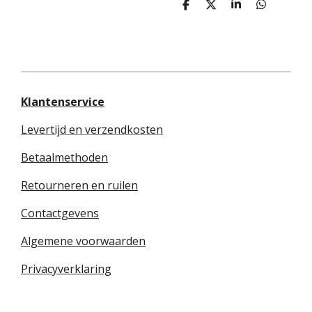
D
D
S
D
e
e
h
e
l
e
a
l
e
l
r
e
n
e
n
Klantenservice
Levertijd en verzendkosten
Betaalmethoden
Retourneren en ruilen
Contactgevens
Algemene voorwaarden
Privacyverklaring