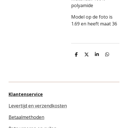
polyamide
Model op de foto is
1.69 en heeft maat 36
D
D
S
D
e
e
h
e
l
e
a
l
e
l
r
e
n
e
n
Klantenservice
Levertijd en verzendkosten
Betaalmethoden