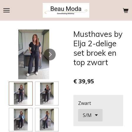
Ga
direct
naar
de
Musthaves by
hoofdinhoud
Elja 2-delige
set broek en
top zwart
€ 39,95
Zwart